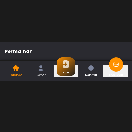
Permainan
Togel
Slot
Casino
Games
Login
Beranda
Daftar
Referral
Live Chat
Sports
Promo
Bantuan & Panduan
Tentang Kami
Syarat dan Ketentuan
Kebijakan Privasi
Pusat Bantuan
Hubungi Kami
F.A.Q