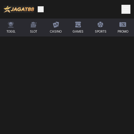
TOGEL
SLOT
CASINO
GAMES
SPORTS
PROMO