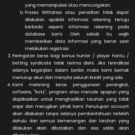
yang memanipulasi atau mencurigakan.
Proses Withdraw atau penarikan tidak dapat
dilakukan apabila informasi rekening tertuju
berbeda seperti informasi rekening pada
database kami. Oleh sebab itu wajib
memberikan data informasi yang benar saat
melakukan registrasi.
Peringatan keras bagi bonus hunter / player hantu /
betting syndicate tidak terima disini. Jika terindikasi
adanya keganjilan dalam betlist maka kami berhak
menutup akun dan menyita seluruh kredit yang ada.
Kami melarang keras penggunaan perangkat,
software, "bots", program atau metode apapun yang
diaplikasikan untuk menghasilkan taruhan yang tidak
wajar dan merugikan pihak kami. Penutupan account
akan dilakukan tanpa adanya pemberitahuan terlebih
dahulu dan semua kemenangan dari taruhan yang
dilakukan akan dibatalkan dan sisa saldo akan