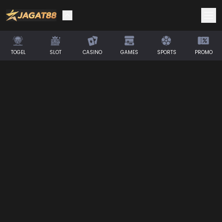
TOGEL
SLOT
CASINO
GAMES
SPORTS
PROMO