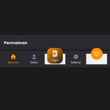
Permainan
Togel
Slot
Casino
Games
Login
Beranda
Daftar
Referral
Live Chat
Sports
Promo
Bantuan & Panduan
Tentang Kami
Syarat dan Ketentuan
Kebijakan Privasi
Pusat Bantuan
Hubungi Kami
F.A.Q