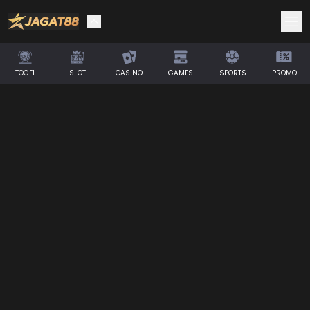
TOGEL
SLOT
CASINO
GAMES
SPORTS
PROMO