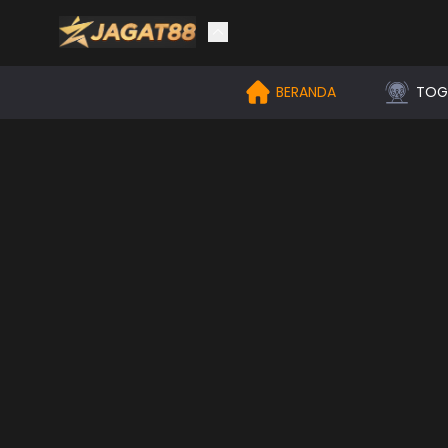
BERANDA
TOG