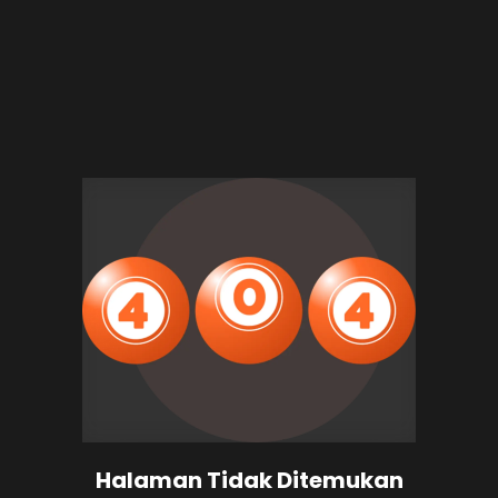
Halaman Tidak Ditemukan