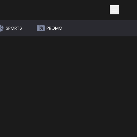
SPORTS
PROMO