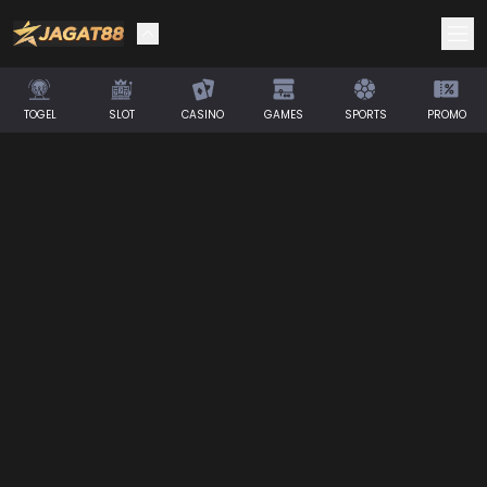
TOGEL
SLOT
CASINO
GAMES
SPORTS
PROMO