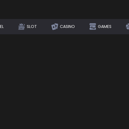
EL
SLOT
CASINO
GAMES