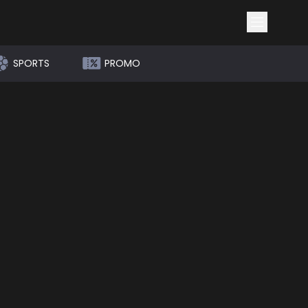
SPORTS
PROMO