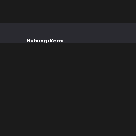
Hubungi Kami
rik. Temukan
dan
Media Sosial
ai menikmati
am tema
Pembayaran
h besar.
Transfer Bank
QRIS
nghibur.
Virtual Account
roulette,