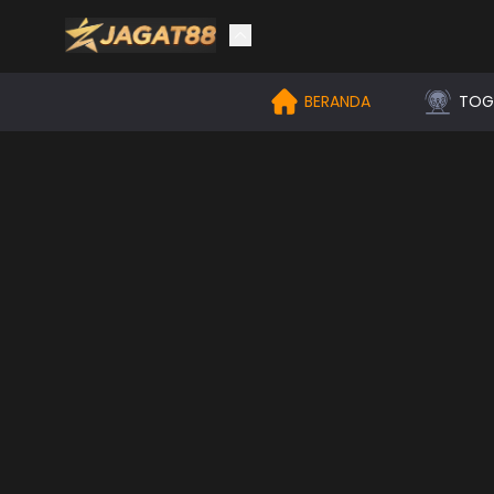
BERANDA
TOG