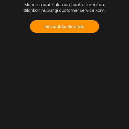
Mohon maaf halaman tidak ditemukan.
Silahkan hubungi customer service kami
Kembali ke Beranda