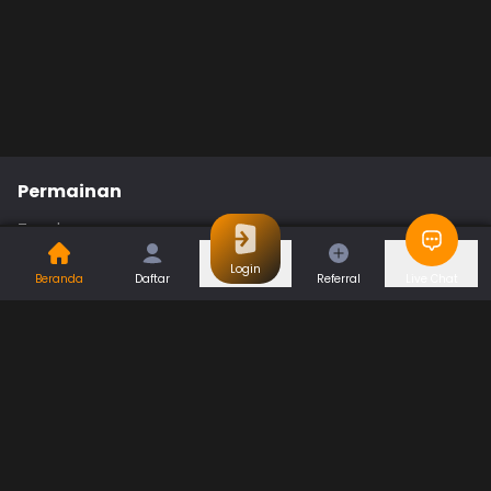
Permainan
Togel
Slot
Casino
Games
Login
Beranda
Daftar
Referral
Live Chat
Sports
Promo
Bantuan & Panduan
Tentang Kami
Syarat dan Ketentuan
Kebijakan Privasi
Pusat Bantuan
Hubungi Kami
F.A.Q