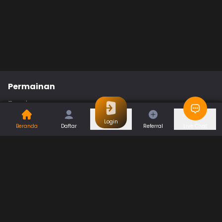
Permainan
Togel
Slot
Casino
Games
Login
Beranda
Daftar
Referral
Live Chat
Sports
Promo
Bantuan & Panduan
Tentang Kami
Syarat dan Ketentuan
Kebijakan Privasi
Pusat Bantuan
Hubungi Kami
F.A.Q