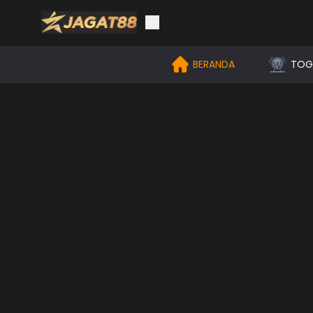
BERANDA
TOG