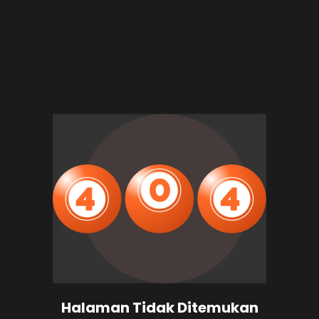
Halaman Tidak Ditemukan