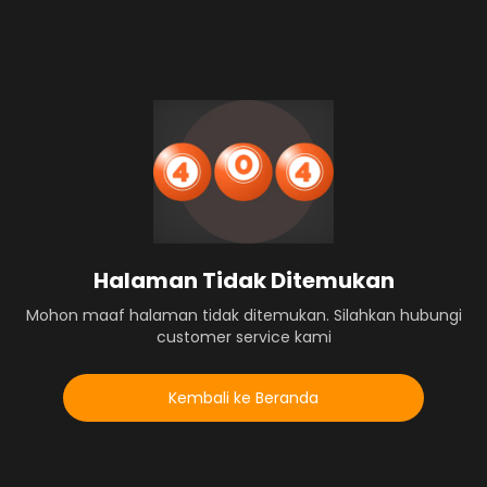
Halaman Tidak Ditemukan
Mohon maaf halaman tidak ditemukan. Silahkan hubungi
customer service kami
Kembali ke Beranda