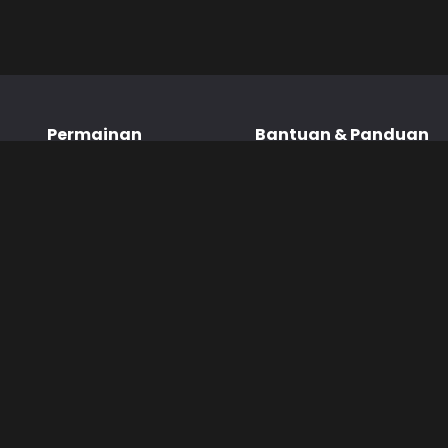
Permainan
Bantuan & Panduan
Togel
Tentang Kami
Slot
Syarat dan Ketentuan
Casino
Kebijakan Privasi
Games
Pusat Bantuan
Sports
Hubungi Kami
Promo
F.A.Q
Referral
Blog