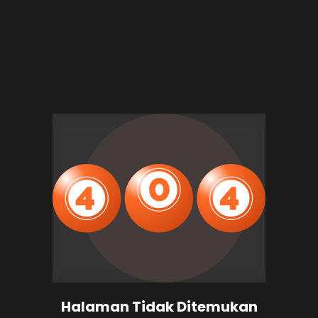
Halaman Tidak Ditemukan