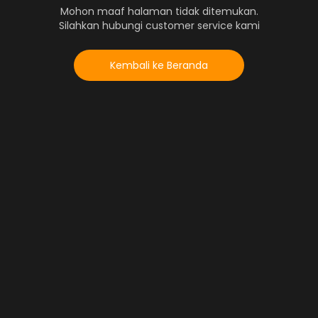
Mohon maaf halaman tidak ditemukan.
Silahkan hubungi customer service kami
Kembali ke Beranda