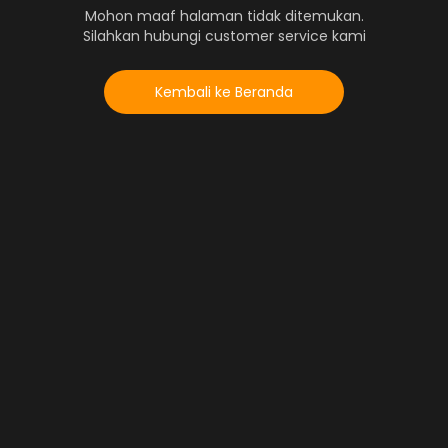
Mohon maaf halaman tidak ditemukan.
Silahkan hubungi customer service kami
Kembali ke Beranda