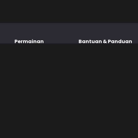
Permainan
Bantuan & Panduan
Togel
Tentang Kami
Slot
Syarat dan Ketentuan
Casino
Kebijakan Privasi
Games
Pusat Bantuan
Sports
Hubungi Kami
Promo
F.A.Q
Referral
Blog