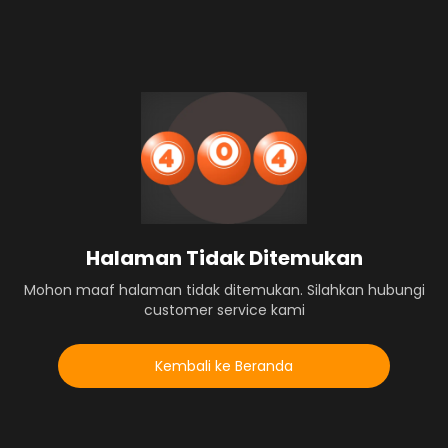
Halaman Tidak Ditemukan
Mohon maaf halaman tidak ditemukan. Silahkan hubungi
customer service kami
Kembali ke Beranda