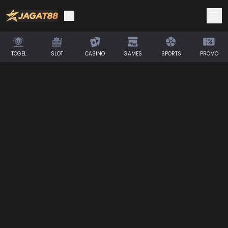
TOGEL
SLOT
CASINO
GAMES
SPORTS
PROMO