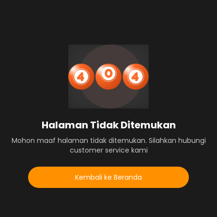
Halaman Tidak Ditemukan
Mohon maaf halaman tidak ditemukan. Silahkan hubungi
customer service kami
Kembali ke Beranda