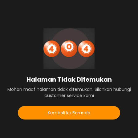
Halaman Tidak Ditemukan
Mohon maaf halaman tidak ditemukan. Silahkan hubungi
customer service kami
Kembali ke Beranda