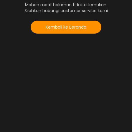
Mohon maaf halaman tidak ditemukan.
Silahkan hubungi customer service kami
Kembali ke Beranda