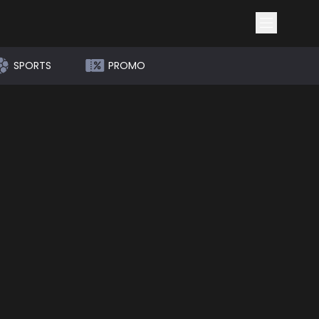
SPORTS
PROMO