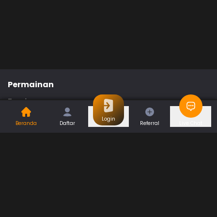
Permainan
Togel
Slot
Casino
Games
Login
Beranda
Daftar
Referral
Live Chat
Sports
Promo
Bantuan & Panduan
Tentang Kami
Syarat dan Ketentuan
Kebijakan Privasi
Pusat Bantuan
Hubungi Kami
F.A.Q