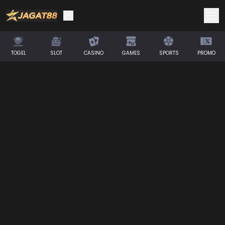
TOGEL
SLOT
CASINO
GAMES
SPORTS
PROMO